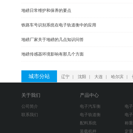
地磅日常维护和保养的要点
铁路车号识别系统在电子轨道衡中的应用
地磅厂家关于地磅的几点知识问答
地磅传感器环境影响有那几个方面
城市分站
辽宁
|
沈阳
|
大连
|
哈尔滨
|
关于我们
产品中心
公司简介
电子汽车衡
电
联系我们
电子轨道衡
电
配料系统
称
装载机秤
定