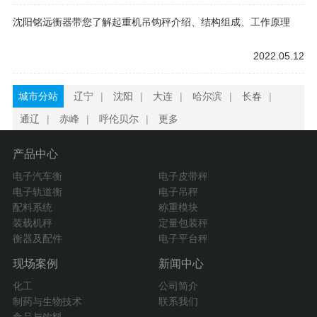
沈阳铭远衡器带您了解起重机吊钩秤介绍、结构组成、工作原理
2022.05.12
城市分站
辽宁
|
沈阳
|
大连
|
哈尔滨
|
长春
|
通辽
|
赤峰
|
呼伦贝尔
|
更多
产品中心
电子汽车衡
电子皮带秤
电子轨道衡
电子吊秤
配料系统
称重模块
装载机秤
定量包装秤
衡器及配件
电子平台秤
现场案例
新闻中心
化工
公司简介
制药与生物技术
联系我们